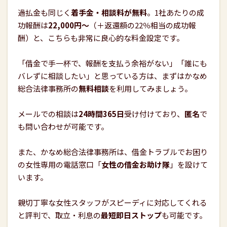
過払金も同じく
着手金・相談料が無料
。1社あたりの成
功報酬は
22,000円〜
（＋返還額の22％相当の成功報
酬）と、こちらも非常に良心的な料金設定です。
「借金で手一杯で、報酬を支払う余裕がない」「誰にも
バレずに相談したい」と思っている方は、まずはかなめ
総合法律事務所の
無料相談
を利用してみましょう。
メールでの相談は
24時間365日
受け付けており、
匿名
で
も問い合わせが可能です。
また、かなめ総合法律事務所は、借金トラブルでお困り
の女性専用の電話窓口「
女性の借金お助け隊
」を設けて
います。
親切丁寧な女性スタッフがスピーディに対応してくれる
と評判で、取立・利息の
最短即日ストップ
も可能です。