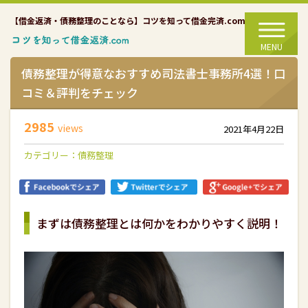
【借金返済・債務整理のことなら】コツを知って借金完済.com
MENU
債務整理が得意なおすすめ司法書士事務所4選！口
コミ＆評判をチェック
2985
views
2021年4月22日
カテゴリー：
債務整理
まずは債務整理とは何かをわかりやすく説明！