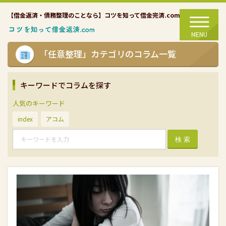
【借金返済・債務整理のことなら】コツを知って借金完済.com
MENU
「任意整理」カテゴリのコラム一覧
キーワードでコラムを探す
人気のキーワード
index
アコム
検 索